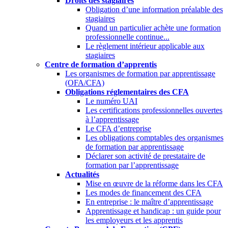
Droits des stagiaires
Obligation d’une information préalable des
stagiaires
Quand un particulier achète une formation
professionnelle continue...
Le règlement intérieur applicable aux
stagiaires
Centre de formation d’apprentis
Les organismes de formation par apprentissage
(OFA/CFA)
Obligations réglementaires des CFA
Le numéro UAI
Les certifications professionnelles ouvertes
à l’apprentissage
Le CFA d’entreprise
Les obligations comptables des organismes
de formation par apprentissage
Déclarer son activité de prestataire de
formation par l’apprentissage
Actualités
Mise en œuvre de la réforme dans les CFA
Les modes de financement des CFA
En entreprise : le maître d’apprentissage
Apprentissage et handicap : un guide pour
les employeurs et les apprentis