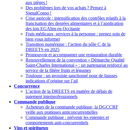
aux pièges
!
Des problèmes lors de vos achats
? Pensez à
SignalConso
!
Crise agricole : intensification des contrôles relatifs à la
francisation des denrées alimentaires et à l’application
des lois EGAlim en Occitanie
Frais médicaux, services à la personne : prenez soin de
bien vous informer
Transition numérique : l’action du pôle C de la
DREETS en 2025
Promouvoir et accompagner une restauration durable
Renouvellement de la convention «
Démarche Qualité
Saint-Charles International
» : un partenariat renforcé au
service de la filière fruits et légumes
Toulouse : un grossiste sanctionné pour de fausses
indications d’origine sur l’ail
Concurrence
L’action de la DREETS en matière de délais de
paiement interprofessionnels
Commande publique
Acheteurs de la commande publique, la DGCCRF
veille aux pratiques anticoncurrentielles
Commande publique : prévenir les ententes et
comportements anti-concurrentiels
Vins et spiritueux