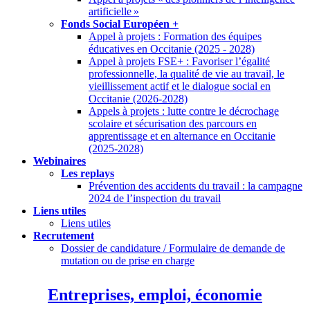
artificielle
»
Fonds Social Européen +
Appel à projets : Formation des équipes
éducatives en Occitanie (2025 - 2028)
Appel à projets FSE+ : Favoriser l’égalité
professionnelle, la qualité de vie au travail, le
vieillissement actif et le dialogue social en
Occitanie (2026-2028)
Appels à projets : lutte contre le décrochage
scolaire et sécurisation des parcours en
apprentissage et en alternance en Occitanie
(2025-2028)
Webinaires
Les replays
Prévention des accidents du travail : la campagne
2024 de l’inspection du travail
Liens utiles
Liens utiles
Recrutement
Dossier de candidature / Formulaire de demande de
mutation ou de prise en charge
Entreprises, emploi, économie