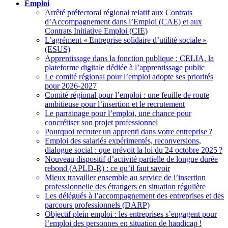
Emploi
Arrêté préfectoral régional relatif aux Contrats
d’Accompagnement dans l’Emploi (CAE) et aux
Contrats Initiative Emploi (CIE)
L’agrément «
Entreprise solidaire d’utilité sociale
»
(ESUS)
Apprentissage dans la fonction publique : CELIA, la
plateforme digitale dédiée à l’apprentissage public
Le comité régional pour l’emploi adopte ses priorités
pour 2026-2027
Comité régional pour l’emploi : une feuille de route
ambitieuse pour l’insertion et le recrutement
Le parrainage pour l’emploi, une chance pour
concrétiser son projet professionnel
Pourquoi recruter un apprenti dans votre entreprise
?
Emploi des salariés expérimentés, reconversions,
dialogue social : que prévoit la loi du 24 octobre 2025
?
Nouveau dispositif d’activité partielle de longue durée
rebond (APLD-R) : ce qu’il faut savoir
Mieux travailler ensemble au service de l’insertion
professionnelle des étrangers en situation régulière
Les délégués à l’accompagnement des entreprises et des
parcours professionnels (DARP)
Objectif plein emploi : les entreprises s’engagent pour
l’emploi des personnes en situation de handicap
!