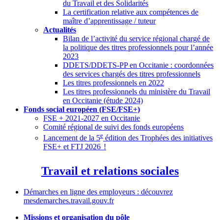
du Travail et des Solidarités
La certification relative aux compétences de
maître d’apprentissage / tuteur
Actualités
Bilan de l’activité du service régional chargé de
la politique des titres professionnels pour l’année
2023
DDETS/DDETS-PP en Occitanie : coordonnées
des services chargés des titres professionnels
Les titres professionnels en 2022
Les titres professionnels du ministère du Travail
en Occitanie (étude 2024)
Fonds social européen (FSE/FSE+)
FSE + 2021-2027 en Occitanie
Comité régional de suivi des fonds européens
e
Lancement de la 5
édition des Trophées des initiatives
FSE+ et FTJ 2026
!
Travail et relations sociales
Démarches en ligne des employeurs : découvrez
mesdemarches.travail.gouv.fr
Missions et organisation du pôle