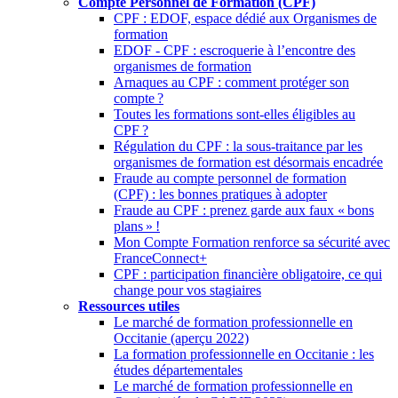
Compte Personnel de Formation (CPF)
CPF : EDOF, espace dédié aux Organismes de
formation
EDOF - CPF : escroquerie à l’encontre des
organismes de formation
Arnaques au CPF : comment protéger son
compte
?
Toutes les formations sont-elles éligibles au
CPF
?
Régulation du CPF : la sous-traitance par les
organismes de formation est désormais encadrée
Fraude au compte personnel de formation
(CPF) : les bonnes pratiques à adopter
Fraude au CPF : prenez garde aux faux «
bons
plans
»
!
Mon Compte Formation renforce sa sécurité avec
FranceConnect+
CPF : participation financière obligatoire, ce qui
change pour vos stagiaires
Ressources utiles
Le marché de formation professionnelle en
Occitanie (aperçu 2022)
La formation professionnelle en Occitanie : les
études départementales
Le marché de formation professionnelle en