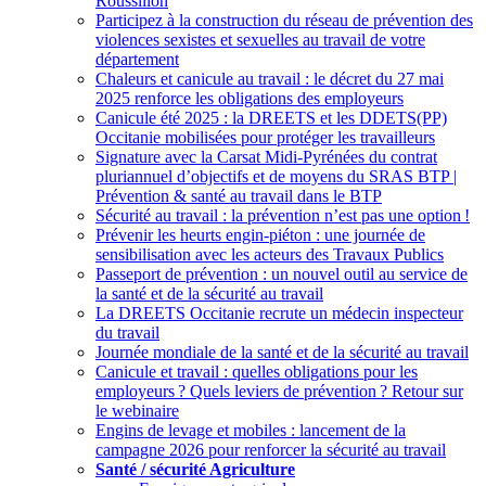
Roussillon
Participez à la construction du réseau de prévention des
violences sexistes et sexuelles au travail de votre
département
Chaleurs et canicule au travail : le décret du 27 mai
2025 renforce les obligations des employeurs
Canicule été 2025 : la DREETS et les DDETS(PP)
Occitanie mobilisées pour protéger les travailleurs
Signature avec la Carsat Midi-Pyrénées du contrat
pluriannuel d’objectifs et de moyens du SRAS BTP |
Prévention & santé au travail dans le BTP
Sécurité au travail : la prévention n’est pas une option
!
Prévenir les heurts engin‑piéton : une journée de
sensibilisation avec les acteurs des Travaux Publics
Passeport de prévention : un nouvel outil au service de
la santé et de la sécurité au travail
La DREETS Occitanie recrute un médecin inspecteur
du travail
Journée mondiale de la santé et de la sécurité au travail
Canicule et travail : quelles obligations pour les
employeurs
? Quels leviers de prévention
? Retour sur
le webinaire
Engins de levage et mobiles : lancement de la
campagne 2026 pour renforcer la sécurité au travail
Santé / sécurité Agriculture