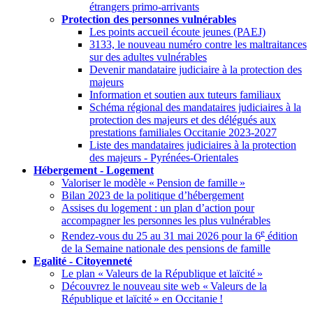
étrangers primo-arrivants
Protection des personnes vulnérables
Les points accueil écoute jeunes (PAEJ)
3133, le nouveau numéro contre les maltraitances
sur des adultes vulnérables
Devenir mandataire judiciaire à la protection des
majeurs
Information et soutien aux tuteurs familiaux
Schéma régional des mandataires judiciaires à la
protection des majeurs et des délégués aux
prestations familiales Occitanie 2023-2027
Liste des mandataires judiciaires à la protection
des majeurs - Pyrénées-Orientales
Hébergement - Logement
Valoriser le modèle «
Pension de famille
»
Bilan 2023 de la politique d’hébergement
Assises du logement : un plan d’action pour
accompagner les personnes les plus vulnérables
e
Rendez-vous du 25 au 31 mai 2026 pour la 6
édition
de la Semaine nationale des pensions de famille
Egalité - Citoyenneté
Le plan «
Valeurs de la République et laïcité
»
Découvrez le nouveau site web «
Valeurs de la
République et laïcité
» en Occitanie
!