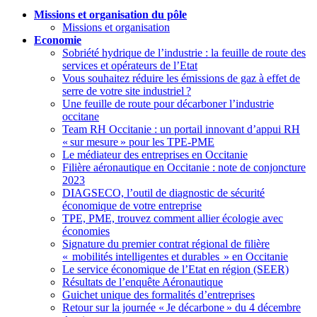
Missions et organisation du pôle
Missions et organisation
Economie
Sobriété hydrique de l’industrie : la feuille de route des
services et opérateurs de l’Etat
Vous souhaitez réduire les émissions de gaz à effet de
serre de votre site industriel
?
Une feuille de route pour décarboner l’industrie
occitane
Team RH Occitanie : un portail innovant d’appui RH
«
sur mesure
» pour les TPE-PME
Le médiateur des entreprises en Occitanie
Filière aéronautique en Occitanie : note de conjoncture
2023
DIAGSECO, l’outil de diagnostic de sécurité
économique de votre entreprise
TPE, PME, trouvez comment allier écologie avec
économies
Signature du premier contrat régional de filière
«
mobilités intelligentes et durables
» en Occitanie
Le service économique de l’Etat en région (SEER)
Résultats de l’enquête Aéronautique
Guichet unique des formalités d’entreprises
Retour sur la journée «
Je décarbone
» du 4 décembre