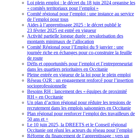
Loi plein emploi : le décret du 18 juin 2024 organise les
«
comités territoriaux pour l’emploi
»
Comité régional pour l’emploi : une instance au service
de l’emploi pour tous
Aides à l’apprentissage 2025 : le décret publié le
23 février 2025 est entré en vigueur
Activité partielle longue durée : revalorisation des
montants minimaux de l’allocation
Comité Régional pour l’Emploi du 9 janvier : une
journée riche en échanges pour co-construire la feuille
de route
Défis et opportunités pour l’emploi et l’entrepreneuriat
dans les quartiers prioritaires en Occitanie
Pleine entrée en vigueur de la loi pour le plein emploi
Réseau O2R : un engagement renforcé pour l’insertion
socioprofessionnelle
Besoins RH : lancement des «
équipes de proximité
RH
» en Occitanie
Un plan d’action régional pour réduire les tensions de
recrutement dans les emplois saisonniers en Occitanie
Plan régional pour renforcer l’emploi des travailleurs de
50 ans et +
Le 10 juin 2025, la DREETS et le Conseil régional
Occitanie ont réuni les acteurs du réseau pour l’emploi
Réforme du financement de l’apprentissage : vers un