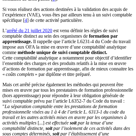
Si vous réalisez des actions destinées à la validation des acquis de
l’expérience (VAE), vous êtes par ailleurs tenu à un suivi comptable
spécifique
[
4
]
de cette activité particulière.
L’
arrêté du 21 juillet 2020
est venu définir les règles de suivi
comptable distinct au sein des organismes de
formation par
apprentissage.
Il rappelle que l’article L6231-4 du Code du travail
impose aux OFA la mise en œuvre d’une comptabilité analytique
comme
méthode unique de suivi comptable distinct.
Cette comptabilité analytique a notamment pour objectif d’identifier
l’ensemble des charges et des produits relatifs à la mise en œuvre
d’actions de formation par apprentissage, afin de mieux connaitre les
«
coûts complets
» par diplôme et titre préparé.
Mais cet arrêté précise également les méthodes qui peuvent être
mises en œuvre par tous les prestataires de formation professionnelle
(hors apprentissage) pour répondre à leur obligation générale de
suivi comptable prévu par l’article L6352-7 du Code du travail :
"
La séparation comptable entre les prestations de formation
professionnelle visées au 1 à 4 de l’article L. 6313-1 du code du
travail et les autres activités mises en œuvre par les organismes à
activités multiples
[...]
est effectuée
soit
par la tenue d’une
comptabilité distincte,
soit
par l’isolement de ces activités dans des
sous comptes déterminés,
soit
par l’établissement d’une