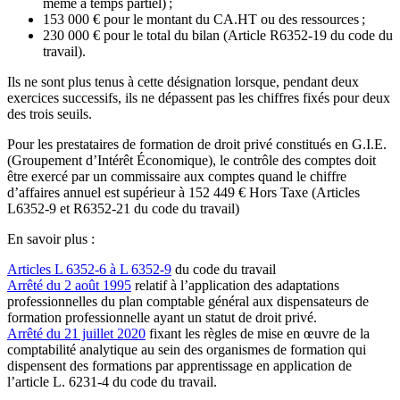
même à temps partiel)
;
153 000 € pour le montant du CA.HT ou des ressources
;
230 000 € pour le total du bilan (Article R6352-19 du code du
travail).
Ils ne sont plus tenus à cette désignation lorsque, pendant deux
exercices successifs, ils ne dépassent pas les chiffres fixés pour deux
des trois seuils.
Pour les prestataires de formation de droit privé constitués en G.I.E.
(Groupement d’Intérêt Économique), le contrôle des comptes doit
être exercé par un commissaire aux comptes quand le chiffre
d’affaires annuel est supérieur à 152 449 € Hors Taxe (Articles
L6352-9 et R6352-21 du code du travail)
En savoir plus :
Articles L 6352-6 à L 6352-9
du code du travail
Arrêté du 2 août 1995
relatif à l’application des adaptations
professionnelles du plan comptable général aux dispensateurs de
formation professionnelle ayant un statut de droit privé.
Arrêté du 21 juillet 2020
fixant les règles de mise en œuvre de la
comptabilité analytique au sein des organismes de formation qui
dispensent des formations par apprentissage en application de
l’article L. 6231-4 du code du travail.