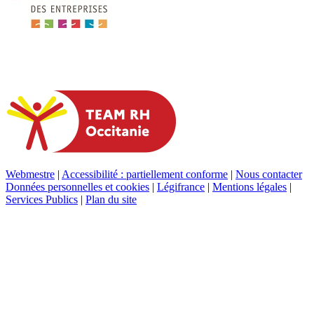
Webmestre
|
Accessibilité : partiellement conforme
|
Nous contacter
Données personnelles et cookies
|
Légifrance
|
Mentions légales
|
Services Publics
|
Plan du site