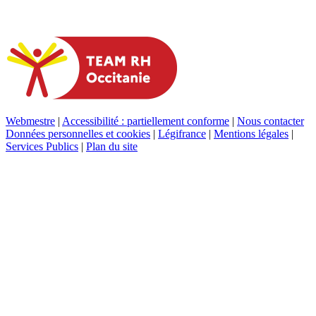
Webmestre
|
Accessibilité : partiellement conforme
|
Nous contacter
Données personnelles et cookies
|
Légifrance
|
Mentions légales
|
Services Publics
|
Plan du site