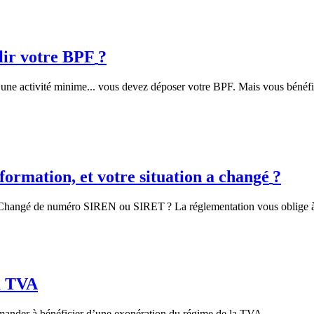
plir votre BPF
?
une activité minime... vous devez déposer votre BPF. Mais vous bénéficie
formation, et votre situation a changé
?
Changé de numéro SIREN ou SIRET
? La réglementation vous oblige à
a TVA
emander à bénéficier d’une exonération du régime de la TVA.