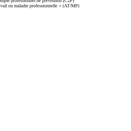
 Compte professionnel de prévention (C2P)
avail ou maladie professionnelle
» (AT/MP)