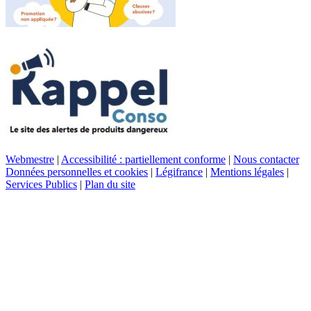
Webmestre
|
Accessibilité : partiellement conforme
|
Nous contacter
Données personnelles et cookies
|
Légifrance
|
Mentions légales
|
Services Publics
|
Plan du site