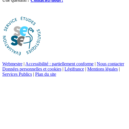
Une question
?
Contactez-nous
!
Webmestre
|
Accessibilité : partiellement conforme
|
Nous contacter
Données personnelles et cookies
|
Légifrance
|
Mentions légales
|
Services Publics
|
Plan du site