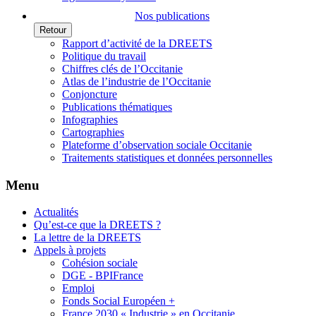
Nos publications
Retour
Rapport d’activité de la DREETS
Politique du travail
Chiffres clés de l’Occitanie
Atlas de l’industrie de l’Occitanie
Conjoncture
Publications thématiques
Infographies
Cartographies
Plateforme d’observation sociale Occitanie
Traitements statistiques et données personnelles
Menu
Actualités
Qu’est-ce que la DREETS ?
La lettre de la DREETS
Appels à projets
Cohésion sociale
DGE - BPIFrance
Emploi
Fonds Social Européen +
France 2030 « Industrie » en Occitanie